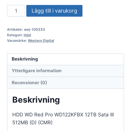
Hårddisk
Lägg till i varukorg
WD
Red
Artikelnr:
wej-100333
Pro
Kategori:
Hdd
WD122KFBX
Varumärke:
Western Digital
12TB
SATA
Beskrivning
III
Ytterligare information
512MB
(D)
Recensioner (0)
(CMR)
mängd
Beskrivning
HDD WD Red Pro WD122KFBX 12TB Sata III
512MB (D) (CMR)