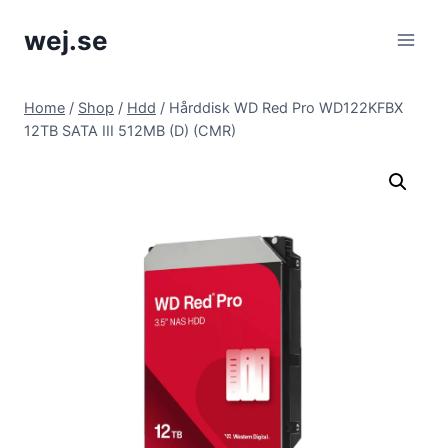
Skip
wej.se
to
content
Home
/
Shop
/
Hdd
/
Hårddisk WD Red Pro WD122KFBX
12TB SATA III 512MB (D) (CMR)