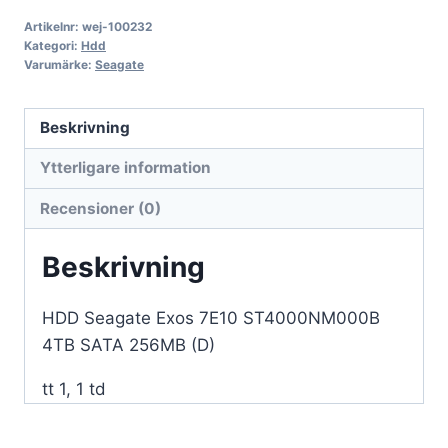
Artikelnr:
wej-100232
Kategori:
Hdd
Varumärke:
Seagate
Beskrivning
Ytterligare information
Recensioner (0)
Beskrivning
HDD Seagate Exos 7E10 ST4000NM000B
4TB SATA 256MB (D)
tt 1, 1 td