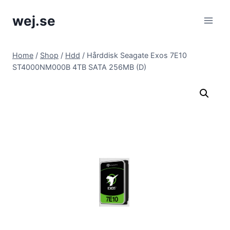
Skip
wej.se
to
content
Home
/
Shop
/
Hdd
/
Hårddisk Seagate Exos 7E10
ST4000NM000B 4TB SATA 256MB (D)