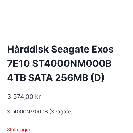
Hårddisk Seagate Exos
7E10 ST4000NM000B
4TB SATA 256MB (D)
3 574,00
kr
ST4000NM000B (Seagate)
Slut i lager