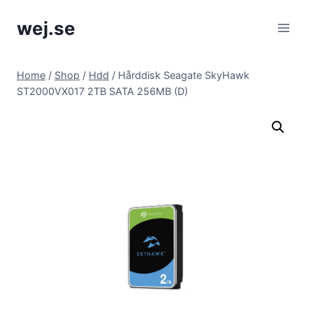
Skip
wej.se
to
content
Home
/
Shop
/
Hdd
/
Hårddisk Seagate SkyHawk
ST2000VX017 2TB SATA 256MB (D)