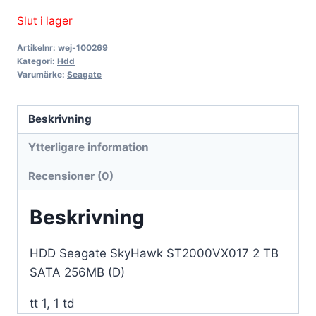
Slut i lager
Artikelnr:
wej-100269
Kategori:
Hdd
Varumärke:
Seagate
Beskrivning
Ytterligare information
Recensioner (0)
Beskrivning
HDD Seagate SkyHawk ST2000VX017 2 TB
SATA 256MB (D)
tt 1, 1 td