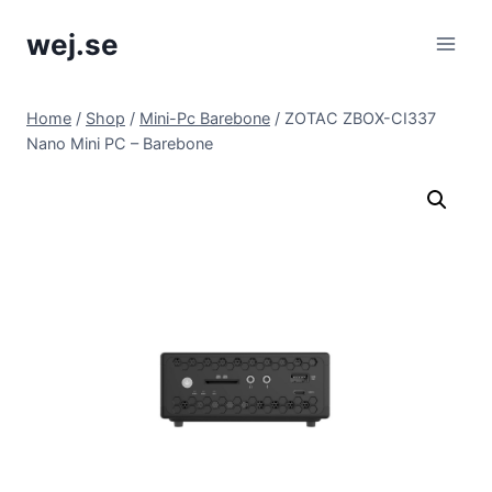
Skip
wej.se
to
content
Home
/
Shop
/
Mini-Pc Barebone
/
ZOTAC ZBOX-CI337
Nano Mini PC – Barebone