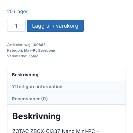
20 i lager
ZOTAC
Lägg till i varukorg
ZBOX-
CI337
Artikelnr:
wej-100868
Nano
Kategori:
Mini-Pc Barebone
Mini
Varumärke:
Zotac
PC
–
Beskrivning
Barebone
Ytterligare information
mängd
Recensioner (0)
Beskrivning
ZOTAC ZBOX-CI337 Nano Mini-PC –