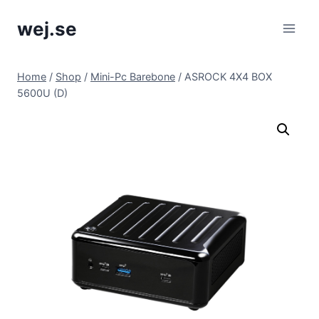
Skip
wej.se
to
content
Home
/
Shop
/
Mini-Pc Barebone
/
ASROCK 4X4 BOX
5600U (D)