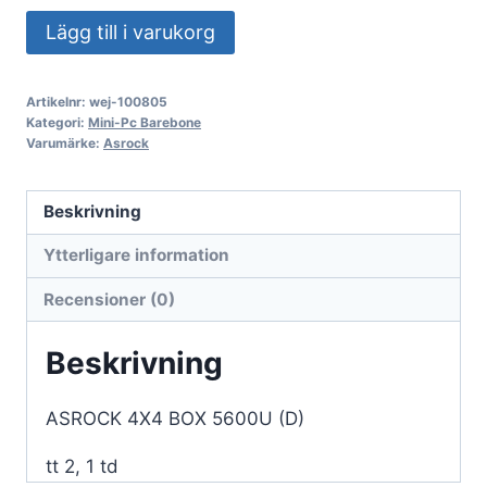
ASROCK
Lägg till i varukorg
4X4
BOX
Artikelnr:
wej-100805
5600U
Kategori:
Mini-Pc Barebone
(D)
Varumärke:
Asrock
mängd
Beskrivning
Ytterligare information
Recensioner (0)
Beskrivning
ASROCK 4X4 BOX 5600U (D)
tt 2, 1 td