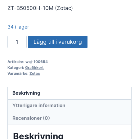
ZT-B50500H-10M (Zotac)
34 i lager
VGA
Lägg till i varukorg
ZOTAC
GeForce®
Artikelnr:
wej-100654
RTX
Kategori:
Grafikkort
5050
Varumärke:
Zotac
8GB
Twin
Beskrivning
Edge
Ytterligare information
OC
mängd
Recensioner (0)
Beskrivning