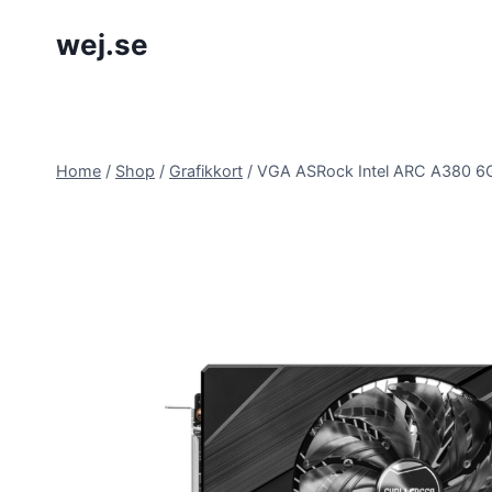
Skip
wej.se
to
content
Home
/
Shop
/
Grafikkort
/
VGA ASRock Intel ARC A380 6G