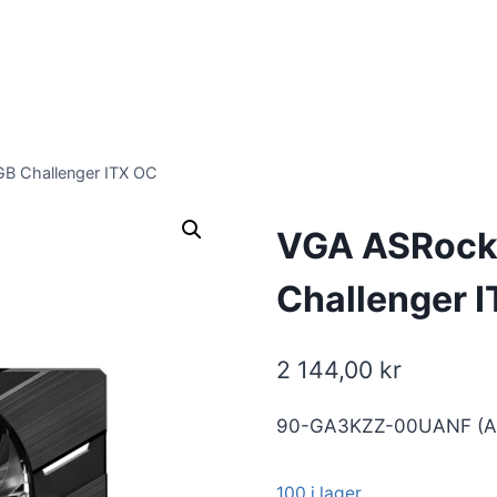
B Challenger ITX OC
VGA ASRock 
Challenger 
2 144,00
kr
90-GA3KZZ-00UANF (As
100 i lager