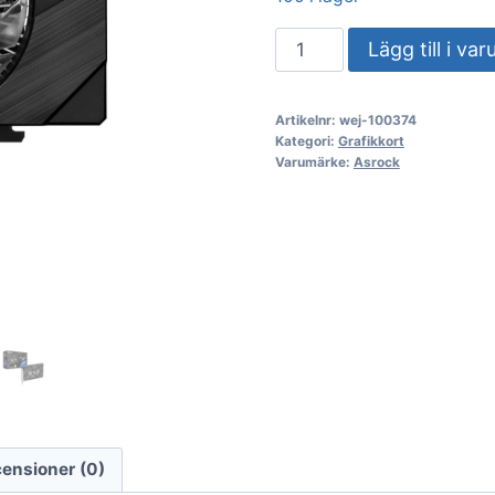
VGA
Lägg till i va
ASRock
Intel
Artikelnr:
wej-100374
ARC
Kategori:
Grafikkort
A380
Varumärke:
Asrock
6GB
Challenger
ITX
OC
mängd
ensioner (0)