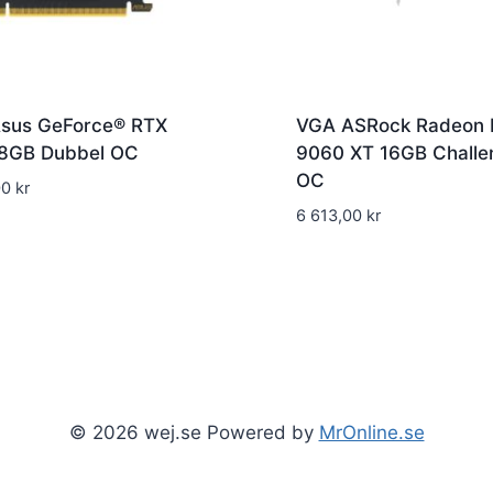
sus GeForce® RTX
VGA ASRock Radeon 
8GB Dubbel OC
9060 XT 16GB Challe
OC
00
kr
6 613,00
kr
© 2026 wej.se Powered by
MrOnline.se