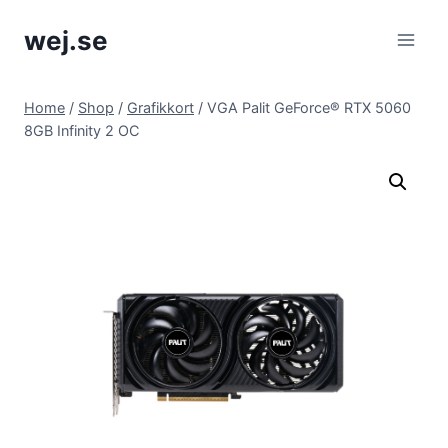
Skip
wej.se
to
content
Home
/
Shop
/
Grafikkort
/
VGA Palit GeForce® RTX 5060
8GB Infinity 2 OC