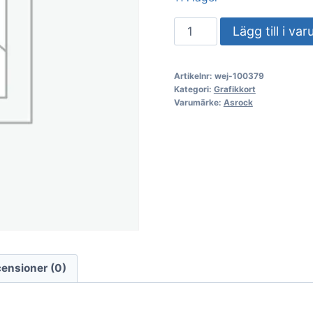
VGA
Lägg till i va
ASRock
Intel
Artikelnr:
wej-100379
Arc
Kategori:
Grafikkort
Pro
Varumärke:
Asrock
B60
24GB
Creator
mängd
ensioner (0)