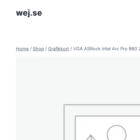
Skip
wej.se
to
content
Home
/
Shop
/
Grafikkort
/
VGA ASRock Intel Arc Pro B60 