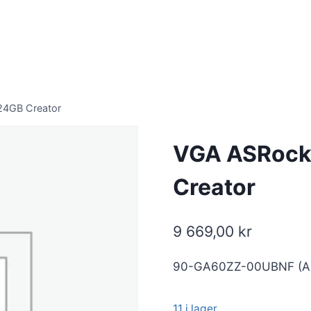
24GB Creator
VGA ASRock 
Creator
9 669,00
kr
90-GA60ZZ-00UBNF (As
11 i lager