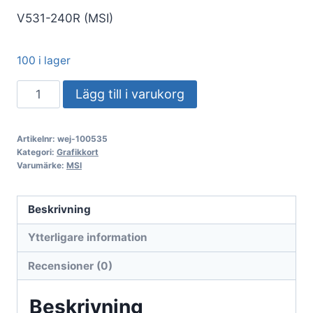
V531-240R (MSI)
100 i lager
VGA
Lägg till i varukorg
MSI
GeForce®
Artikelnr:
wej-100535
RTX
Kategori:
Grafikkort
5070
Varumärke:
MSI
TI
16GB
Beskrivning
GAMING
Ytterligare information
TRIO
OC
Recensioner (0)
mängd
Beskrivning