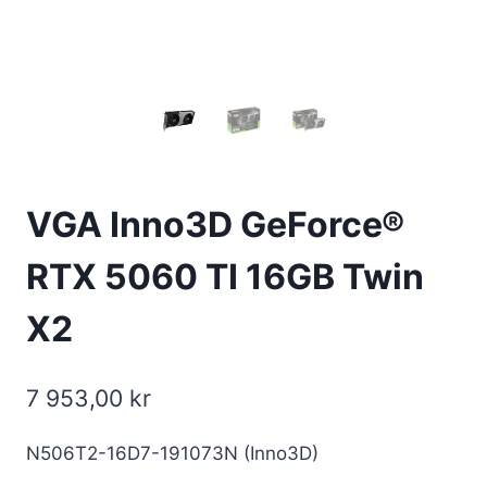
VGA Inno3D GeForce®
RTX 5060 TI 16GB Twin
X2
7 953,00
kr
N506T2-16D7-191073N (Inno3D)