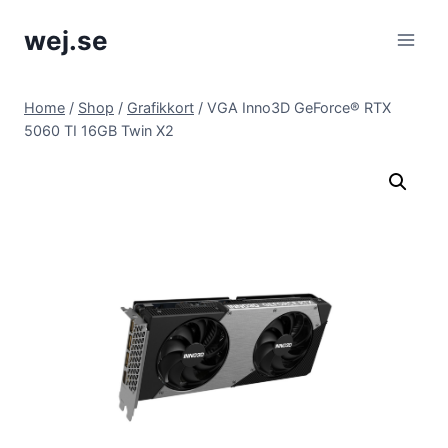
Skip
wej.se
to
content
Home
/
Shop
/
Grafikkort
/
VGA Inno3D GeForce® RTX
5060 TI 16GB Twin X2