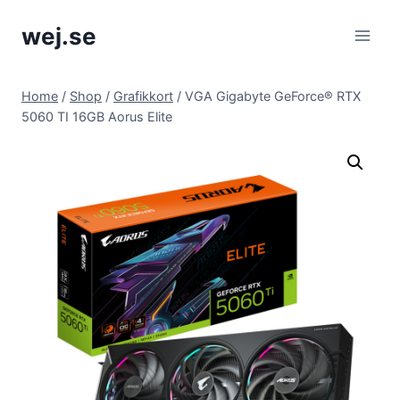
Skip
wej.se
to
content
Home
/
Shop
/
Grafikkort
/
VGA Gigabyte GeForce® RTX
5060 TI 16GB Aorus Elite