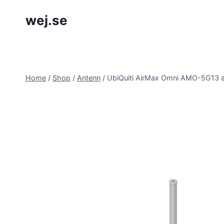
Skip
wej.se
to
content
Home
/
Shop
/
Antenn
/
UbiQuiti AirMax Omni AMO-5G13 