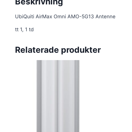
Beskrivning
UbiQuiti AirMax Omni AMO-5G13 Antenne
tt 1, 1 td
Relaterade produkter