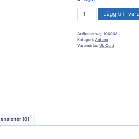
UbiQuiti
Lägg till i va
AirMax
Omni
Artikelnr:
wej-100038
AMO-
Kategori:
Antenn
5G13
Varumärke:
UbiQuiti
antenn
mängd
ensioner (0)