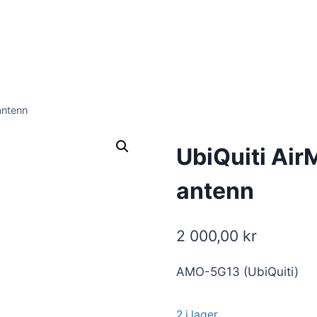
antenn
UbiQuiti Ai
antenn
2 000,00
kr
AMO-5G13 (UbiQuiti)
2 i lager