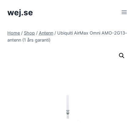
Skip
wej.se
to
content
Home
/
Shop
/
Antenn
/
Ubiquiti AirMax Omni AMO-2G13-
antenn (1 års garanti)