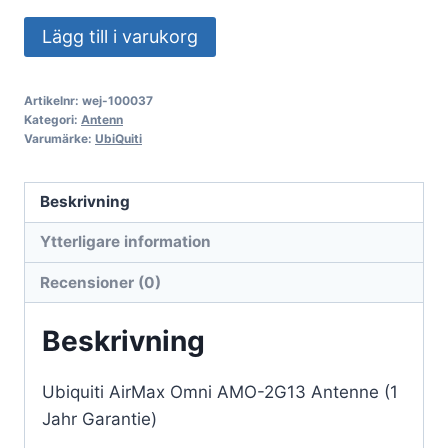
Ubiquiti
Lägg till i varukorg
AirMax
Omni
Artikelnr:
wej-100037
AMO-
Kategori:
Antenn
2G13-
Varumärke:
UbiQuiti
antenn
(1
Beskrivning
års
Ytterligare information
garanti)
mängd
Recensioner (0)
Beskrivning
Ubiquiti AirMax Omni AMO-2G13 Antenne (1
Jahr Garantie)