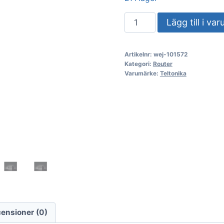
Teltonika
Lägg till i va
RUTM11
Industriell
Artikelnr:
wej-101572
LTE-
Kategori:
Router
router
Varumärke:
Teltonika
mängd
ensioner (0)