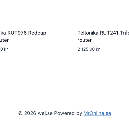
nika RUT976 Redcap
Teltonika RUT241 Trå
uter
router
00
kr
2 125,00
kr
© 2026 wej.se Powered by
MrOnline.se