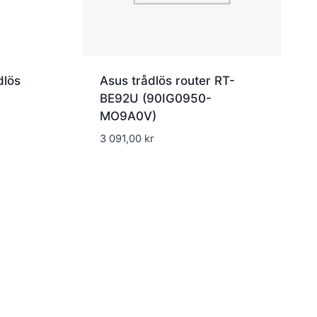
dlös
Asus trådlös router RT-
BE92U (90IG0950-
MO9A0V)
3 091,00
kr