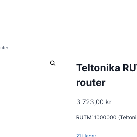
uter
Teltonika RU
router
3 723,00
kr
RUTM11000000 (Teltoni
21 i lager