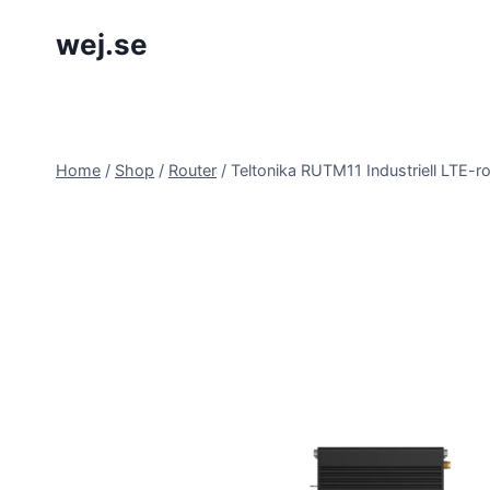
Skip
wej.se
to
content
Home
/
Shop
/
Router
/
Teltonika RUTM11 Industriell LTE-ro