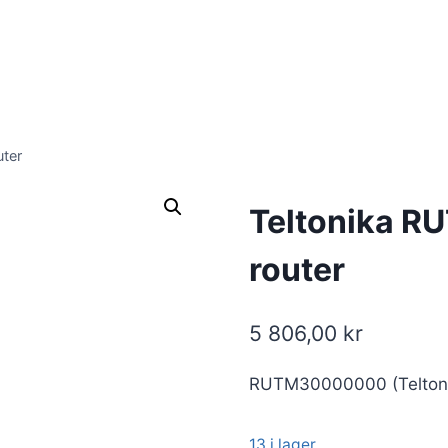
ter
Teltonika R
router
5 806,00
kr
RUTM30000000 (Telton
13 i lager