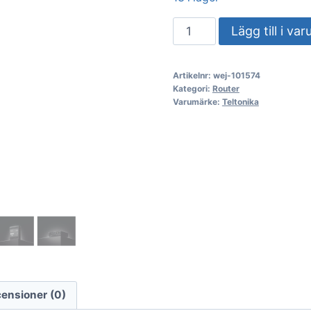
Teltonika
Lägg till i va
RUTM30
Kompakt
Artikelnr:
wej-101574
5G-
Kategori:
Router
router
Varumärke:
Teltonika
mängd
ensioner (0)