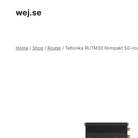
Skip
wej.se
to
content
Home
/
Shop
/
Router
/
Teltonika RUTM30 Kompakt 5G-rou