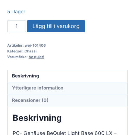
5 i lager
PC-
Lägg till i varukorg
chassi
BeQuiet
Artikelnr:
wej-101406
Light
Kategori:
Chassi
Base
Varumärke:
be quiet!
600
LX
Beskrivning
-
Ytterligare information
Vit
mängd
Recensioner (0)
Beskrivning
PC- Gehäuse BeQuiet Light Base 600 LX –