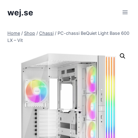
Skip
wej.se
to
content
Home
/
Shop
/
Chassi
/
PC-chassi BeQuiet Light Base 600
LX – Vit