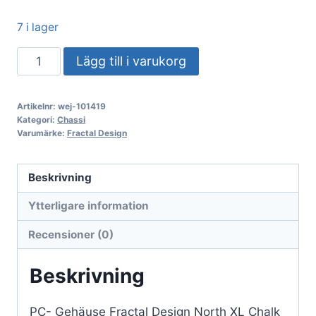
7 i lager
PC-
Lägg till i varukorg
chassi
Fractal
Artikelnr:
wej-101419
Design
Kategori:
Chassi
North
Varumärke:
Fractal Design
XL
Kritvit
Beskrivning
TG
Ytterligare information
Klar
mängd
Recensioner (0)
Beskrivning
PC- Gehäuse Fractal Design North XL Chalk