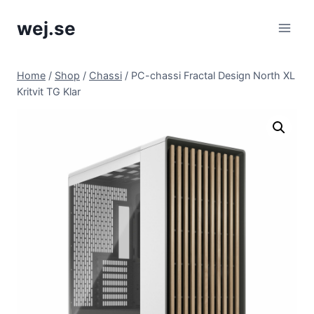
Skip
wej.se
to
content
Home
/
Shop
/
Chassi
/
PC-chassi Fractal Design North XL
Kritvit TG Klar