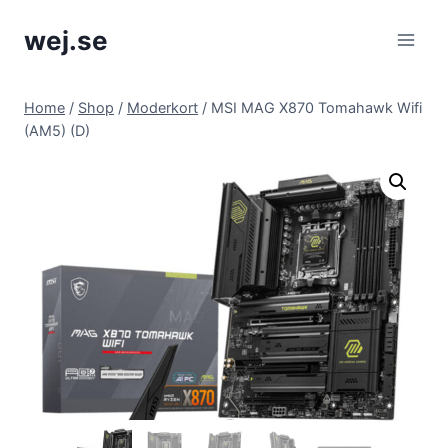
Skip
wej.se
to
content
Home
/
Shop
/
Moderkort
/
MSI MAG X870 Tomahawk Wifi
(AM5) (D)