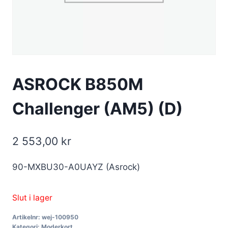
ASROCK B850M
Challenger (AM5) (D)
2 553,00
kr
90-MXBU30-A0UAYZ (Asrock)
Slut i lager
Artikelnr:
wej-100950
Kategori:
Moderkort