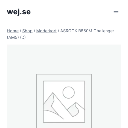
Skip
wej.se
to
content
Home
/
Shop
/
Moderkort
/
ASROCK B850M Challenger
(AM5) (D)