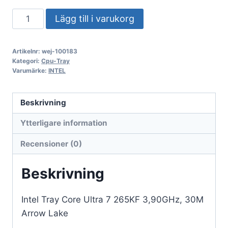
Intel
Lägg till i varukorg
Tray
Core
Artikelnr:
wej-100183
Ultra
Kategori:
Cpu-Tray
7
Varumärke:
INTEL
265KF
3,90
Beskrivning
GHz,
Ytterligare information
30
MB
Recensioner (0)
Arrow
Lake
Beskrivning
mängd
Intel Tray Core Ultra 7 265KF 3,90GHz, 30M
Arrow Lake