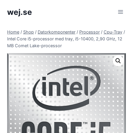
Skip
wej.se
to
content
Home
/
Shop
/
Datorkomponenter
/
Processor
/
Cpu-Tray
/
Intel Core i5-processor med tray, i5-10400, 2,90 GHz, 12
MB Comet Lake-processor