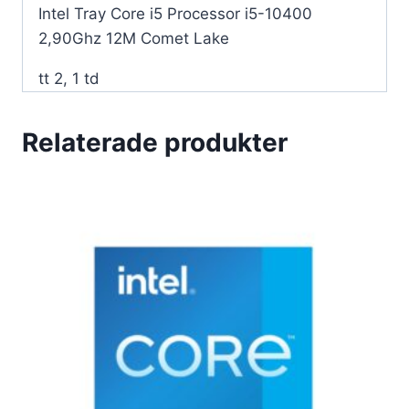
Lake-
Intel Tray Core i5 Processor i5-10400
processor
2,90Ghz 12M Comet Lake
mängd
tt 2, 1 td
Relaterade produkter