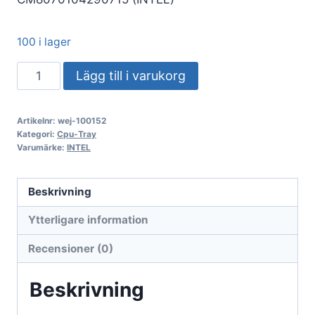
100 i lager
Intel
Lägg till i varukorg
Core
i5-
Artikelnr:
wej-100152
processor
Kategori:
Cpu-Tray
med
Varumärke:
INTEL
tray,
i5-
Beskrivning
10400,
Ytterligare information
2,90
GHz,
Recensioner (0)
12
MB
Beskrivning
Comet