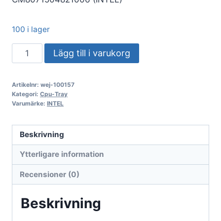
100 i lager
Intel
Lägg till i varukorg
Core
i5-
Artikelnr:
wej-100157
processor
Kategori:
Cpu-Tray
med
Varumärke:
INTEL
tray,
i5-
Beskrivning
13600KF,
Ytterligare information
3,50
GHz,
Recensioner (0)
24
MB
Beskrivning
Raptor