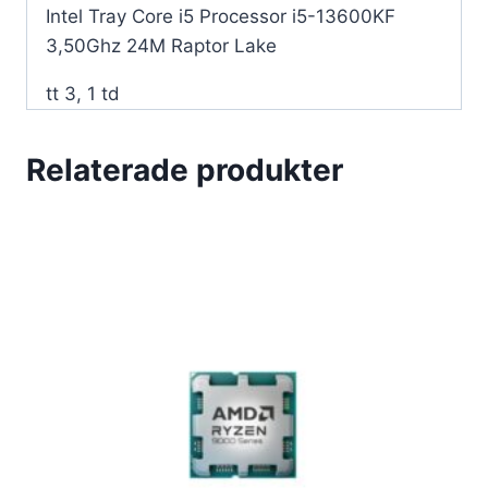
Lake-
Intel Tray Core i5 Processor i5-13600KF
processor
3,50Ghz 24M Raptor Lake
mängd
tt 3, 1 td
Relaterade produkter