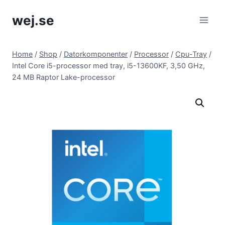
Skip
wej.se
to
content
Home
/
Shop
/
Datorkomponenter
/
Processor
/
Cpu-Tray
/
Intel Core i5-processor med tray, i5-13600KF, 3,50 GHz,
24 MB Raptor Lake-processor