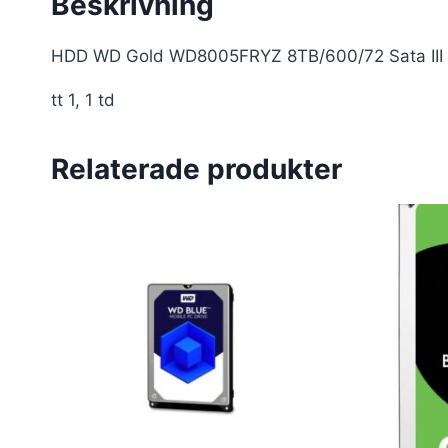
Beskrivning
HDD WD Gold WD8005FRYZ 8TB/600/72 Sata III
tt 1, 1 td
Relaterade produkter