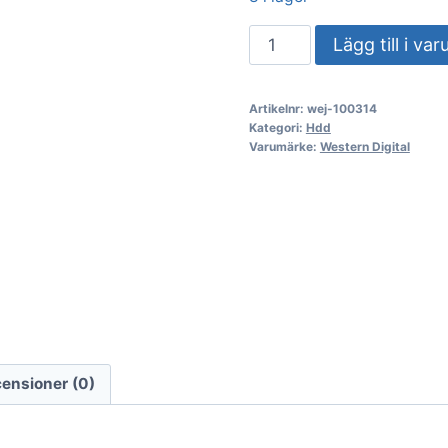
Hårddisk
Lägg till i va
WD
Gold
Artikelnr:
wej-100314
WD8005FRYZ
Kategori:
Hdd
8TB/600/72
Varumärke:
Western Digital
SATA
III
256MB
(D)
mängd
ensioner (0)