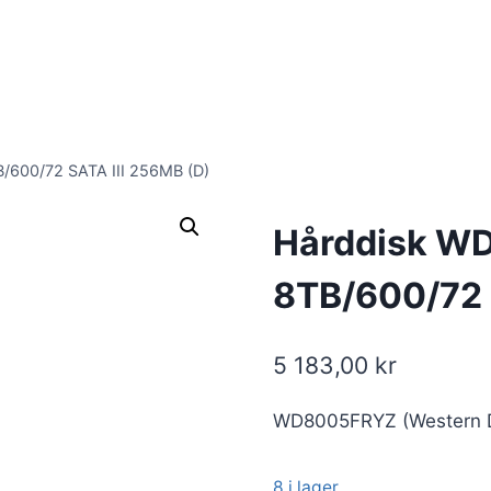
600/72 SATA III 256MB (D)
Hårddisk W
8TB/600/72 
5 183,00
kr
WD8005FRYZ (Western Di
8 i lager