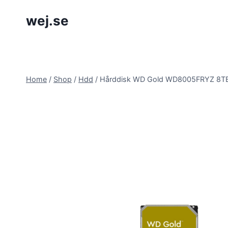
Skip
wej.se
to
content
Home
/
Shop
/
Hdd
/
Hårddisk WD Gold WD8005FRYZ 8TB/