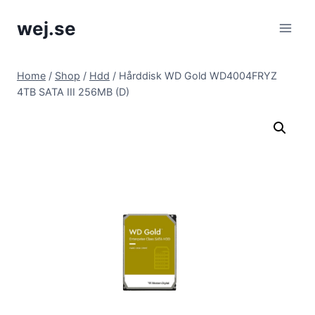
Skip
wej.se
to
content
Home
/
Shop
/
Hdd
/
Hårddisk WD Gold WD4004FRYZ
4TB SATA III 256MB (D)