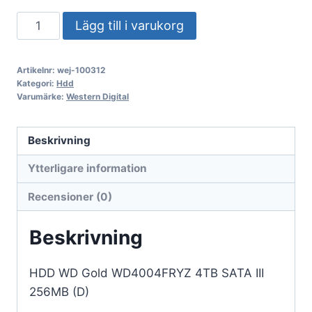
Hårddisk
Lägg till i varukorg
WD
Gold
Artikelnr:
wej-100312
WD4004FRYZ
Kategori:
Hdd
4TB
Varumärke:
Western Digital
SATA
III
Beskrivning
256MB
Ytterligare information
(D)
mängd
Recensioner (0)
Beskrivning
HDD WD Gold WD4004FRYZ 4TB SATA III
256MB (D)