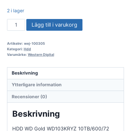
2 i lager
Hårddisk
Lägg till i varukorg
WD
Gold
Artikelnr:
wej-100305
WD103KRYZ
Kategori:
Hdd
10TB/600/72
Varumärke:
Western Digital
SATA
III
Beskrivning
512MB
Ytterligare information
(D)
mängd
Recensioner (0)
Beskrivning
HDD WD Gold WD103KRYZ 10TB/600/72