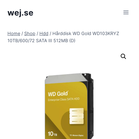
Skip
wej.se
to
content
Home
/
Shop
/
Hdd
/
Hårddisk WD Gold WD103KRYZ
10TB/600/72 SATA III 512MB (D)