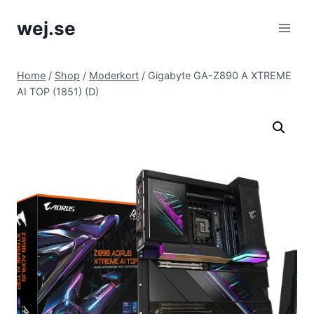
Skip
wej.se
to
content
Home
/
Shop
/
Moderkort
/
Gigabyte GA-Z890 A XTREME
AI TOP (1851) (D)