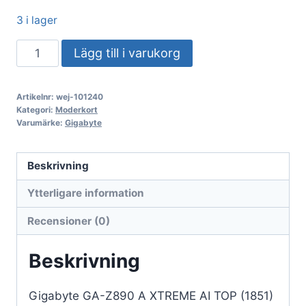
3 i lager
Gigabyte
Lägg till i varukorg
GA-
Z890
Artikelnr:
wej-101240
A
Kategori:
Moderkort
XTREME
Varumärke:
Gigabyte
AI
TOP
Beskrivning
(1851)
Ytterligare information
(D)
mängd
Recensioner (0)
Beskrivning
Gigabyte GA-Z890 A XTREME AI TOP (1851)