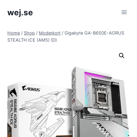
Skip
wej.se
to
content
Home
/
Shop
/
Moderkort
/
Gigabyte GA-B650E-AORUS
STEALTH ICE (AM5) (D)