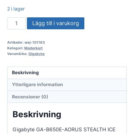
2 i lager
Gigabyte
Lägg till i varukorg
GA-
B650E-
Artikelnr:
wej-101163
AORUS
Kategori:
Moderkort
STEALTH
Varumärke:
Gigabyte
ICE
(AM5)
Beskrivning
(D)
Ytterligare information
mängd
Recensioner (0)
Beskrivning
Gigabyte GA-B650E-AORUS STEALTH ICE