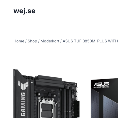
Skip
wej.se
to
content
Home
/
Shop
/
Moderkort
/
ASUS TUF B850M-PLUS WIFI (