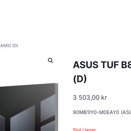
AM5) (D)
ASUS TUF B
(D)
3 503,00
kr
90MB1IY0-M0EAY0 (AS
Slut i lager