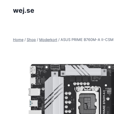
Skip
wej.se
to
content
Home
/
Shop
/
Moderkort
/
ASUS PRIME B760M-A II-CSM (