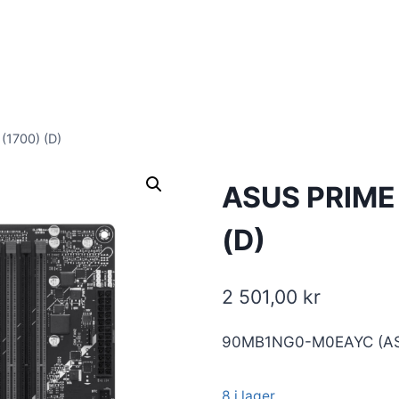
1700) (D)
ASUS PRIME 
(D)
2 501,00
kr
90MB1NG0-M0EAYC (A
8 i lager