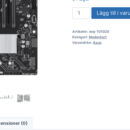
ASUS
Lägg till i va
PRIME
B760M-
Artikelnr:
wej-101024
A
Kategori:
Moderkort
II-
Varumärke:
Asus
CSM
(1700)
(D)
mängd
ensioner (0)