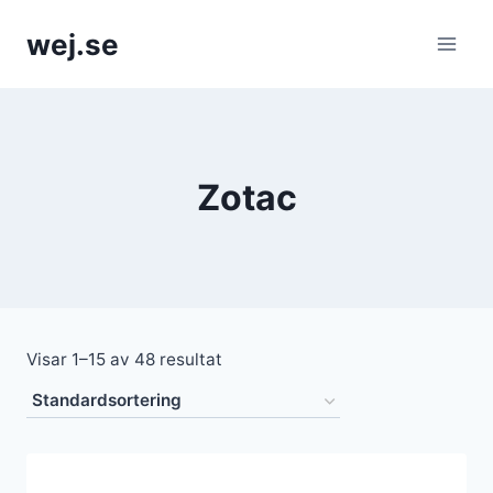
Skip
wej.se
to
content
Zotac
Visar 1–15 av 48 resultat