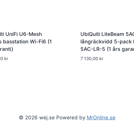
iti UniFi U6-Mesh
UbiQuiti LiteBeam 5A
s basstation Wi-Fi6 (1
långräckvidd 5-pack 
ranti)
5AC-LR-5 (1 års garan
00
kr
7 130,00
kr
© 2026 wej.se Powered by
MrOnline.se