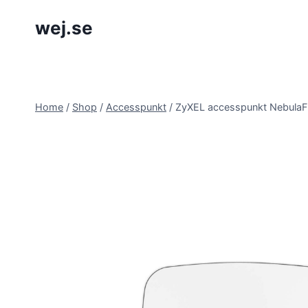
Skip
wej.se
to
content
Home
/
Shop
/
Accesspunkt
/
ZyXEL accesspunkt Nebula