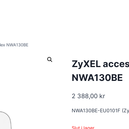
Flex NWA130BE
ZyXEL acces
NWA130BE
2 388,00
kr
NWA130BE-EU0101F (Zy
Slut i lager