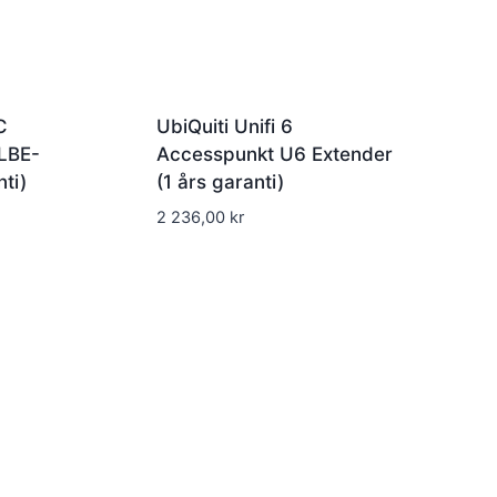
C
UbiQuiti Unifi 6
LBE-
Accesspunkt U6 Extender
ti)
(1 års garanti)
2 236,00
kr