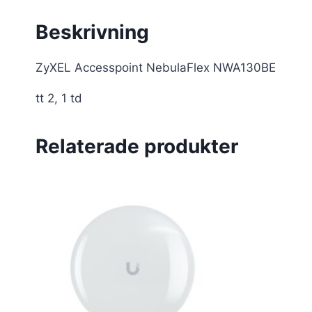
Beskrivning
ZyXEL Accesspoint NebulaFlex NWA130BE
tt 2, 1 td
Relaterade produkter