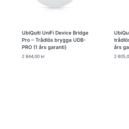
UbiQuiti UniFi Device Bridge
UbiQu
Pro – Trådlös brygga UDB-
trådlö
PRO (1 års garanti)
års ga
2 844,00
kr
2 605,