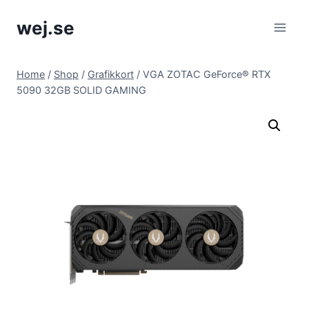
Skip
wej.se
to
content
Home
/
Shop
/
Grafikkort
/
VGA ZOTAC GeForce® RTX
5090 32GB SOLID GAMING