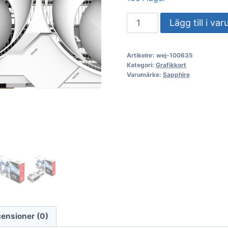
VGA
Lägg till i va
SAPPHIRE
PURE
Artikelnr:
wej-100635
Radeon
Kategori:
Grafikkort
RX
Varumärke:
Sapphire
9070
XT
16GB
Gaming
OC
(UEFI)
mängd
ensioner (0)