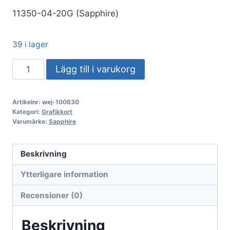
11350-04-20G (Sapphire)
39 i lager
VGA
Lägg till i varukorg
SAPPHIRE
PULSE
Artikelnr:
wej-100630
Radeon
Kategori:
Grafikkort
RX
Varumärke:
Sapphire
9060
XT
Beskrivning
8GB
Ytterligare information
Gaming
OC
Recensioner (0)
(UEFI)
mängd
Beskrivning