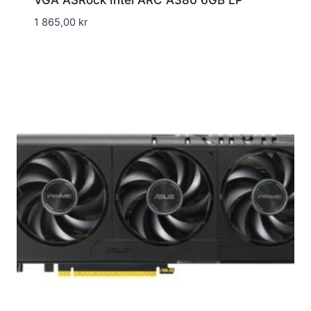
VGA ASRock Intel ARC A380 6GB LP
1 865,00
kr