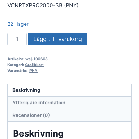
VCNRTXPRO2000-SB (PNY)
22 i lager
VGA
Lägg till i varukorg
PNY
Quadro
Artikelnr:
wej-100608
RTX
Kategori:
Grafikkort
PRO
Varumärke:
PNY
2000
Blackwell
Beskrivning
16GB
Ytterligare information
Smallbox
(VCNRTXPRO2000-
Recensioner (0)
SB)
mängd
Beskrivning