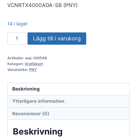
VCNRTX4000ADA-SB (PNY)
14 i lager
VGA
Lägg till i varukorg
PNY
Quadro
Artikelnr:
wej-100598
RTX
Kategori:
Grafikkort
4000
Varumärke:
PNY
ADA
20GB
Beskrivning
Smallbox
Ytterligare information
(VCNRTX4000ADA-
SB)
Recensioner (0)
mängd
Beskrivning