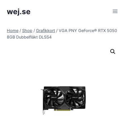
Skip
wej.se
to
content
Home
/
Shop
/
Grafikkort
/
VGA PNY GeForce® RTX 5050
8GB Dubbelfläkt DLSS4