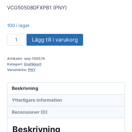
VCG50508DFXPB1 (PNY)
100 i lager
VGA
Lägg till i varukorg
PNY
GeForce®
Artikelnr:
wej-100574
RTX
Kategori:
Grafikkort
5050
Varumärke:
PNY
8GB
Dubbelfläkt
Beskrivning
DLSS4
Ytterligare information
mängd
Recensioner (0)
Beskrivning