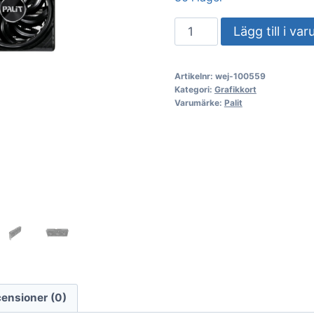
VGA
Lägg till i va
Palit
GeForce®
Artikelnr:
wej-100559
RTX
Kategori:
Grafikkort
5060
Varumärke:
Palit
TI
16GB
Infinity
3
mängd
ensioner (0)