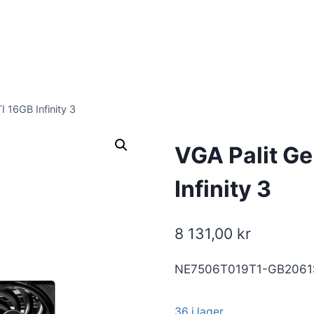
 16GB Infinity 3
VGA Palit G
Infinity 3
8 131,00
kr
NE7506T019T1-GB2061S 
36 i lager