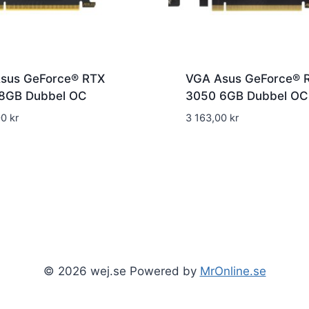
sus GeForce® RTX
VGA Asus GeForce® 
8GB Dubbel OC
3050 6GB Dubbel OC
00
kr
3 163,00
kr
© 2026 wej.se Powered by
MrOnline.se