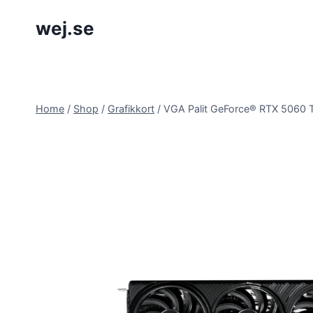
Skip
wej.se
to
content
Home
/
Shop
/
Grafikkort
/
VGA Palit GeForce® RTX 5060 TI