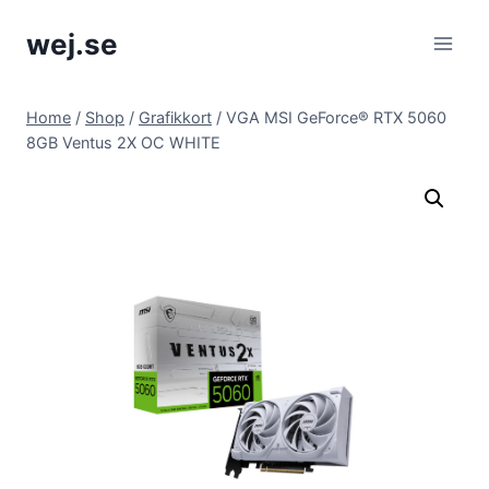
Skip
wej.se
to
content
Home
/
Shop
/
Grafikkort
/
VGA MSI GeForce® RTX 5060
8GB Ventus 2X OC WHITE