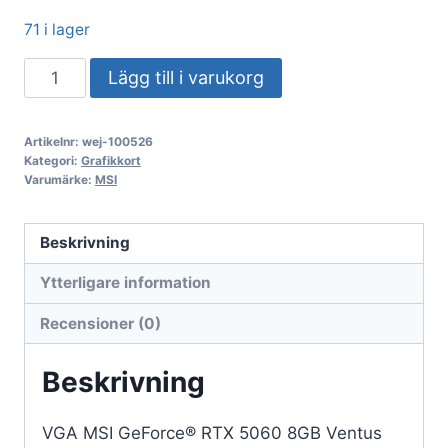
71 i lager
VGA
Lägg till i varukorg
MSI
GeForce®
Artikelnr:
wej-100526
RTX
Kategori:
Grafikkort
5060
Varumärke:
MSI
8GB
Ventus
Beskrivning
2X
Ytterligare information
OC
WHITE
Recensioner (0)
mängd
Beskrivning
VGA MSI GeForce® RTX 5060 8GB Ventus