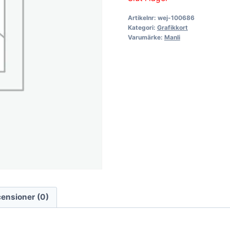
Artikelnr:
wej-100686
Kategori:
Grafikkort
Varumärke:
Manli
ensioner (0)