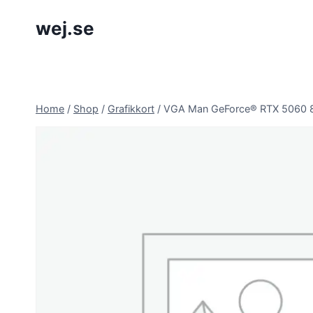
Skip
wej.se
to
content
Home
/
Shop
/
Grafikkort
/
VGA Man GeForce® RTX 5060 