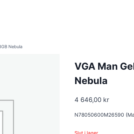
8GB Nebula
VGA Man Ge
Nebula
4 646,00
kr
N78050600M26590 (Man
Slut i lager