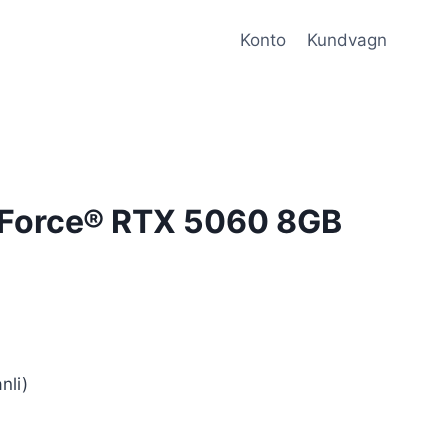
Konto
Kundvagn
Force® RTX 5060 8GB
li)