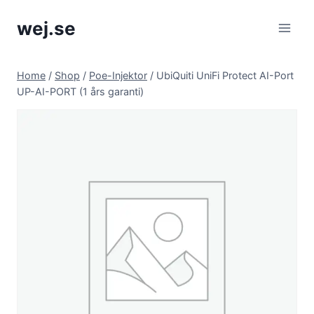
Skip
wej.se
to
content
Home
/
Shop
/
Poe-Injektor
/
UbiQuiti UniFi Protect AI-Port
UP-AI-PORT (1 års garanti)