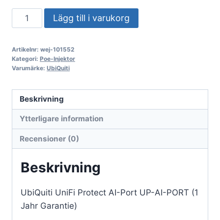
UbiQuiti
Lägg till i varukorg
UniFi
Protect
Artikelnr:
wej-101552
AI-
Kategori:
Poe-Injektor
Port
Varumärke:
UbiQuiti
UP-
AI-
Beskrivning
PORT
Ytterligare information
(1
års
Recensioner (0)
garanti)
mängd
Beskrivning
UbiQuiti UniFi Protect AI-Port UP-AI-PORT (1
Jahr Garantie)