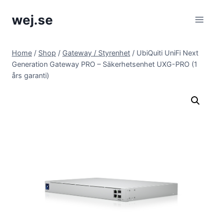
Skip
wej.se
to
content
Home
/
Shop
/
Gateway / Styrenhet
/
UbiQuiti UniFi Next
Generation Gateway PRO – Säkerhetsenhet UXG-PRO (1
års garanti)