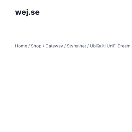
Skip
wej.se
to
content
Home
/
Shop
/
Gateway / Styrenhet
/
UbiQuiti UniFi Dream