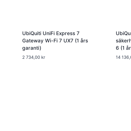
UbiQuiti UniFi Express 7
UbiQui
Gateway Wi-Fi 7 UX7 (1 års
säker
garanti)
6 (1 å
2 734,00
kr
14 136