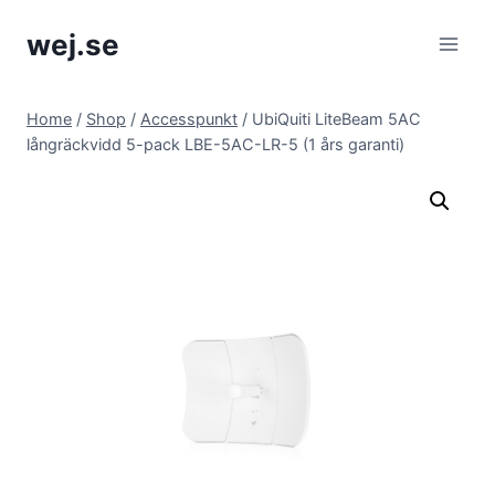
Skip
wej.se
to
content
Home
/
Shop
/
Accesspunkt
/
UbiQuiti LiteBeam 5AC
långräckvidd 5-pack LBE-5AC-LR-5 (1 års garanti)