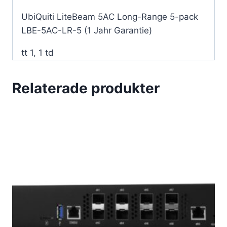
mängd
UbiQuiti LiteBeam 5AC Long-Range 5-pack
LBE-5AC-LR-5 (1 Jahr Garantie)
tt 1, 1 td
Relaterade produkter