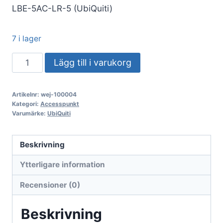
LBE-5AC-LR-5 (UbiQuiti)
7 i lager
UbiQuiti
Lägg till i varukorg
LiteBeam
5AC
Artikelnr:
wej-100004
långräckvidd
Kategori:
Accesspunkt
5-
Varumärke:
UbiQuiti
pack
LBE-
Beskrivning
5AC-
Ytterligare information
LR-
5
Recensioner (0)
(1
års
Beskrivning
garanti)