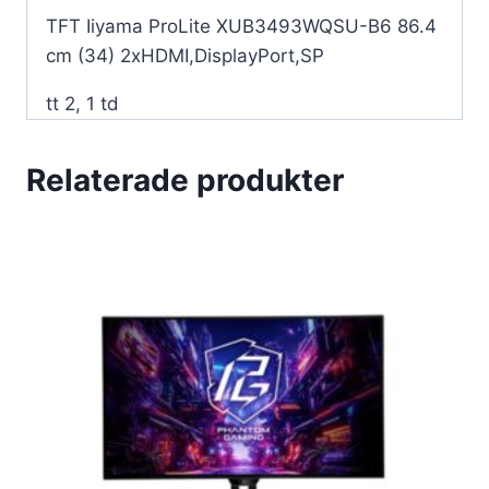
TFT Iiyama ProLite XUB3493WQSU-B6 86.4
cm (34) 2xHDMI,DisplayPort,SP
tt 2, 1 td
Relaterade produkter