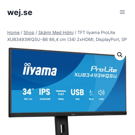
Skip
wej.se
to
content
Home
/
Shop
/
Skärm Med Hdmi
/
TFT Iiyama ProLite
XUB3493WQSU-B6 86,4 cm (34) 2xHDMI, DisplayPort, SP