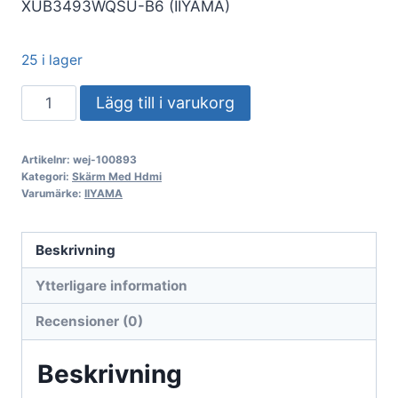
XUB3493WQSU-B6 (IIYAMA)
25 i lager
TFT
Lägg till i varukorg
Iiyama
ProLite
Artikelnr:
wej-100893
XUB3493WQSU-
Kategori:
Skärm Med Hdmi
B6
Varumärke:
IIYAMA
86,4
cm
Beskrivning
(34)
Ytterligare information
2xHDMI,
DisplayPort,
Recensioner (0)
SP
mängd
Beskrivning