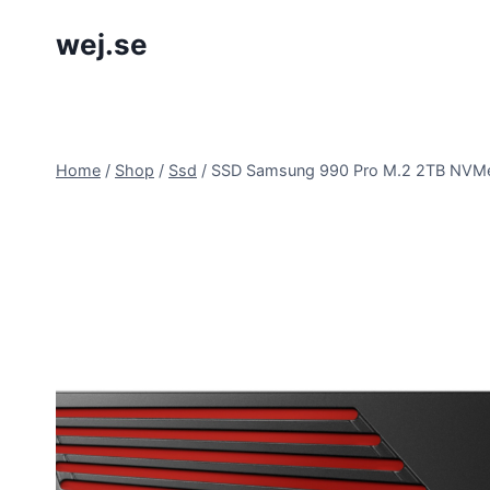
Skip
wej.se
to
content
Home
/
Shop
/
Ssd
/
SSD Samsung 990 Pro M.2 2TB NVMe