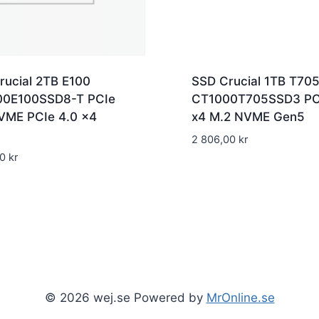
rucial 2TB E100
SSD Crucial 1TB T70
0E100SSD8-T PCIe
CT1000T705SSD3 PCI
VME PCIe 4.0 x4
x4 M.2 NVME Gen5
2 806,00
kr
00
kr
© 2026 wej.se Powered by
MrOnline.se