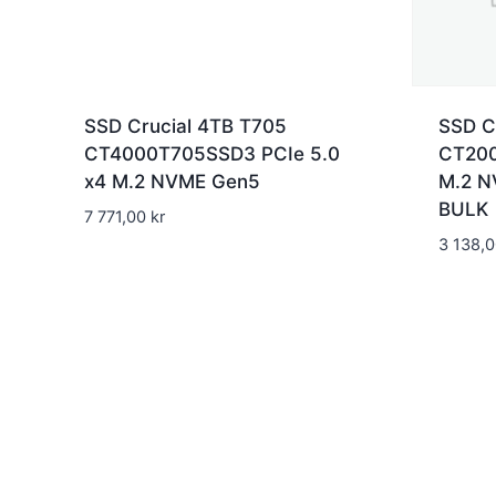
SSD Crucial 4TB T705
SSD C
CT4000T705SSD3 PCIe 5.0
CT200
x4 M.2 NVME Gen5
M.2 N
BULK
7 771,00
kr
3 138,