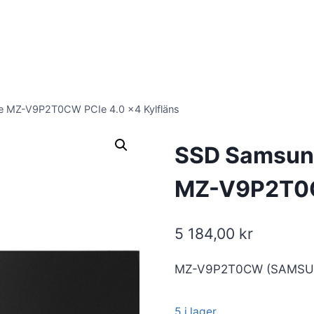
 MZ-V9P2T0CW PCIe 4.0 x4 Kylfläns
SSD Samsun
MZ-V9P2T0CW
5 184,00
kr
MZ-V9P2T0CW (SAMSU
5 i lager