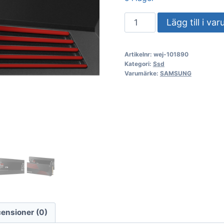
SSD
Lägg till i va
Samsung
990
Artikelnr:
wej-101890
Pro
Kategori:
Ssd
M.2
Varumärke:
SAMSUNG
2TB
NVMe
MZ-
V9P2T0CW
PCIe
4.0
x4
Kylfläns
mängd
ensioner (0)