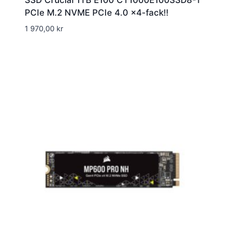
SSD Crucial 1TB E100 CT1000E100SSD8-T
PCIe M.2 NVME PCIe 4.0 x4-fack!!
1 970,00
kr