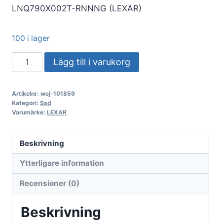
LNQ790X002T-RNNNG (LEXAR)
100 i lager
SSD
Lägg till i varukorg
Lexar
2TB
Artikelnr:
wej-101859
NQ790
Kategori:
Ssd
LNQ790X002T-
Varumärke:
LEXAR
RNNNG
PCIe
Beskrivning
M.2
Ytterligare information
NVME
PCIe
Recensioner (0)
4.0
x4
Beskrivning
mängd