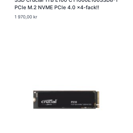
SSD Crucial 1TB E100 CT1000E100SSD8-T
PCIe M.2 NVME PCIe 4.0 x4-fack!!
1 970,00
kr