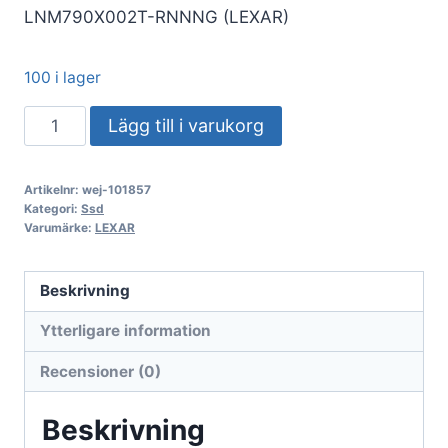
LNM790X002T-RNNNG (LEXAR)
100 i lager
SSD
Lägg till i varukorg
Lexar
2TB
Artikelnr:
wej-101857
NM790
Kategori:
Ssd
LNM790X002T-
Varumärke:
LEXAR
RNNNG
PCIe
Beskrivning
M.2
Ytterligare information
NVME
PCIe
Recensioner (0)
4.0
x4
Beskrivning
mängd