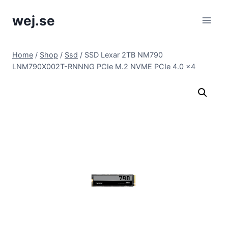
Skip
wej.se
to
content
Home
/
Shop
/
Ssd
/
SSD Lexar 2TB NM790
LNM790X002T-RNNNG PCIe M.2 NVME PCIe 4.0 x4