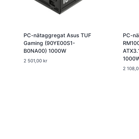
PC-nätaggregat Asus TUF
PC-nä
Gaming (90YE00S1-
RM100
B0NA00) 1000W
ATX3.
1000
2 501,00
kr
2 108,