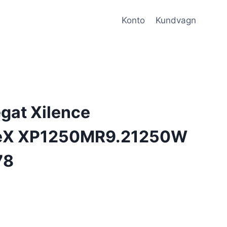
Konto
Kundvagn
gat Xilence
eX XP1250MR9.21250W
78