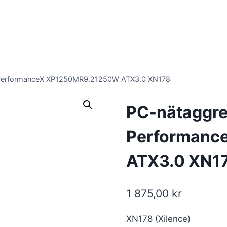
 PerformanceX XP1250MR9.21250W ATX3.0 XN178
PC-nätaggre
Performanc
ATX3.0 XN1
1 875,00
kr
XN178 (Xilence)