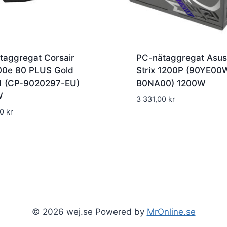
taggregat Corsair
PC-nätaggregat Asu
0e 80 PLUS Gold
Strix 1200P (90YE00
1 (CP-9020297-EU)
B0NA00) 1200W
W
3 331,00
kr
00
kr
© 2026 wej.se Powered by
MrOnline.se