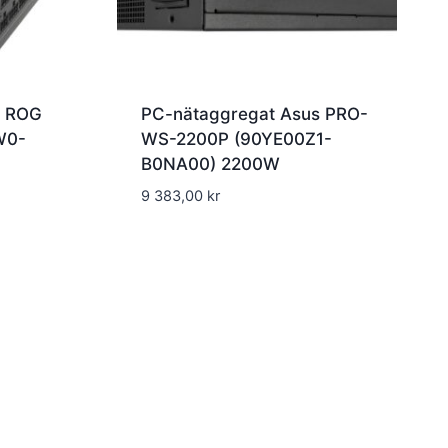
s ROG
PC-nätaggregat Asus PRO-
W0-
WS-2200P (90YE00Z1-
B0NA00) 2200W
9 383,00
kr